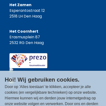
Het Zamen
Esperantostraat 12
2518 LH Den Haag
Het Coornhert
Erasmusplein 87
2532 RG Den Haag
Hoi! Wij gebruiken cookies.
Door op 'Alles toestaan' te klikken, accepteer je alle
Stichting Eykenburg
is gewaardeerd op
cookies (en vergelijkbare technieken) op onze website.
ZorgkaartNederland.
Hiermee kunnen wij en derden jouw internetgedrag op
Bekijk alle waarderingen
of
plaats een
onze website volgen en verwerken. Door ons en derden
waardering