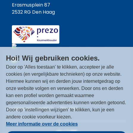
Erasmusplein 87
2532 RG Den Haag
Hoi! Wij gebruiken cookies.
Door op 'Alles toestaan' te klikken, accepteer je alle
Stichting Eykenburg
is gewaardeerd op
cookies (en vergelijkbare technieken) op onze website.
ZorgkaartNederland.
Hiermee kunnen wij en derden jouw internetgedrag op
Bekijk alle waarderingen
of
plaats een
onze website volgen en verwerken. Door ons en derden
waardering
kan een profiel worden gemaakt waarmee
gepersonaliseerde advertenties kunnen worden getoond.
ccc@eykenburg.nl
070 - 750 7000
Door op 'instellingen wijzigen' te klikken, kun je een
andere cookie voorkeur kiezen.
Meer informatie over de cookies